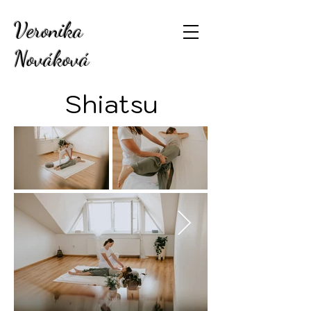
Veronika
Nováková
Shiatsu