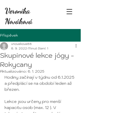
Veronika
Nováková
Příspěvek
vnovakova88
8. 9. 2022
Minut čtení: 1
Skupinové lekce jógy -
Rokycany
Aktualizováno:
6. 1. 2025
Hodiny začínají v týdnu od 6.1.2025 
a předplácí se na období leden až 
březen.
Lekce jsou určeny pro menší 
kapacitu osob (max. 12 ). V 