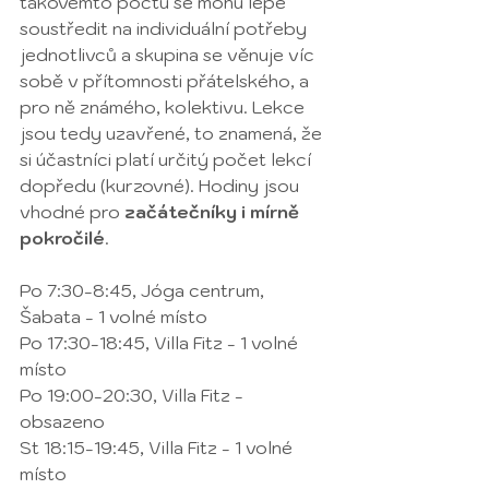
takovémto počtu se mohu lépe 
soustředit na individuální potřeby 
jednotlivců a skupina se věnuje víc 
sobě v přítomnosti přátelského, a 
pro ně známého, kolektivu. Lekce 
jsou tedy uzavřené, to znamená, že 
si účastníci platí určitý počet lekcí 
dopředu (kurzovné). Hodiny jsou 
vhodné pro 
začátečníky i mírně 
pokročilé
. 
Po 7:30-8:45, Jóga centrum, 
Šabata - 1 volné místo
Po 17:30-18:45, Villa Fitz - 1 volné 
místo
Po 19:00-20:30, Villa Fitz - 
obsazeno
St 18:15-19:45, Villa Fitz - 1 volné 
místo